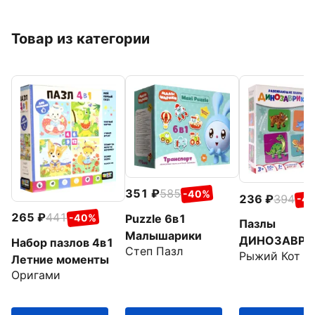
Товар из категории
351
585
-40%
236
394
-4
265
441
-40%
Puzzle 6в1
Пазлы
Малышарики
ДИНОЗАВРИ
Набор пазлов 4в1
Степ Пазл
Рыжий Кот
Летние моменты
Оригами