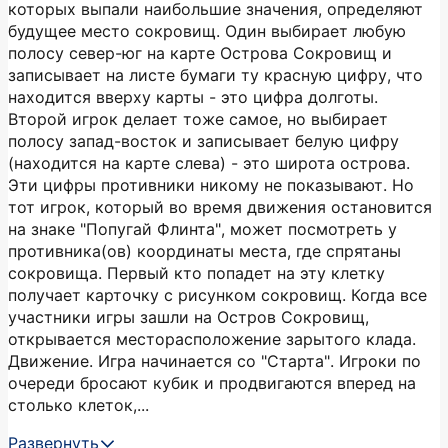
которых выпали наибольшие значения, определяют
будущее место сокровищ. Один выбирает любую
полосу север-юг на карте Острова Сокровищ и
записывает на листе бумаги ту красную цифру, что
находится вверху карты - это цифра долготы.
Второй игрок делает тоже самое, но выбирает
полосу запад-восток и записывает белую цифру
(находится на карте слева) - это широта острова.
Эти цифры противники никому не показывают. Но
тот игрок, который во время движения остановится
на знаке "Попугай Флинта", может посмотреть у
противника(ов) координаты места, где спрятаны
сокровища. Первый кто попадет на эту клетку
получает карточку с рисунком сокровищ. Когда все
участники игры зашли на Остров Сокровищ,
открывается месторасположение зарытого клада.
Движение. Игра начинается со "Старта". Игроки по
очереди бросают кубик и продвигаются вперед на
столько клеток,...
Развернуть