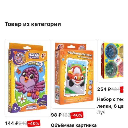
Товар из категории
254
424
-4
Набор с тест
лепки, 6 цве
Луч
98
163
-40%
144
240
-40%
Объёмная картинка