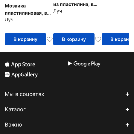
из пластилина, в
Мозаика
Луч
ассортименте
пластилиновая, в
Луч
ассортименте
В корзину
В корзину
В корзин
Мы в соцсетях
Каталог
Важно