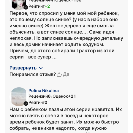
•
Рейтинг
+2
Первое, что спросил у меня мой мой ребенок,
это почему солнце синее? (у нас в наборе оно
именно синее) Желтое дерево я еще смогла
объяснить, а вот синее солнце.... Сама идея -
неплохая. Но запихиваешь очередную детальку
и весь домик начинает ходить ходуном.
Причем, до этого собирали Трактор из этой
серии - все супер ...
Развернуть
Да
Понравился отзыв?
Polina Nikulina
Рецензий
6
Оценок
+21
•
Рейтинг
0
Нам с ребенком пазлы этой серии нравятся. Их
можно взять с собой в поезд и некоторое
время ребенок будет занят. Их можно быстро
собрать, не вникая надолго, когда нужно