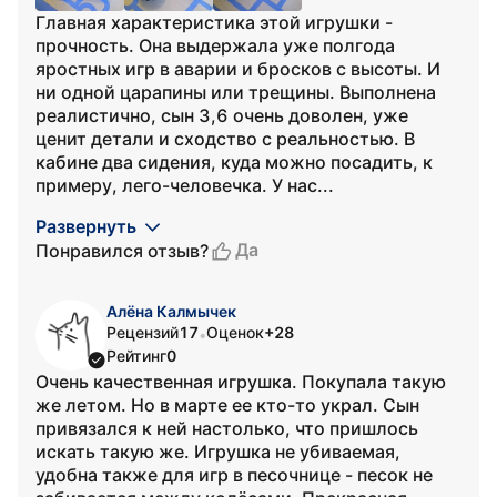
Главная характеристика этой игрушки -
прочность. Она выдержала уже полгода
яростных игр в аварии и бросков с высоты. И
ни одной царапины или трещины. Выполнена
реалистично, сын 3,6 очень доволен, уже
ценит детали и сходство с реальностью. В
кабине два сидения, куда можно посадить, к
примеру, лего-человечка. У нас...
Развернуть
Да
Понравился отзыв?
Алёна Калмычек
Рецензий
17
Оценок
+28
•
Рейтинг
0
Очень качественная игрушка. Покупала такую
же летом. Но в марте ее кто-то украл. Сын
привязался к ней настолько, что пришлось
искать такую же. Игрушка не убиваемая,
удобна также для игр в песочнице - песок не