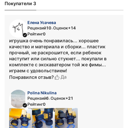
Покупатели 3
Елена Усачева
Рецензий
10
Оценок
+14
•
Рейтинг
0
игрушка очень понравилась... хорошее
качество и материала и сборки... пластик
прочный, не раскрошится, если ребенок
наступит или сильно стукнет... покупали в
комплекте с экскаватером той же фимы...
играем с удовольствием!
Да
Понравился отзыв?
Polina Nikulina
Рецензий
6
Оценок
+21
•
Рейтинг
0