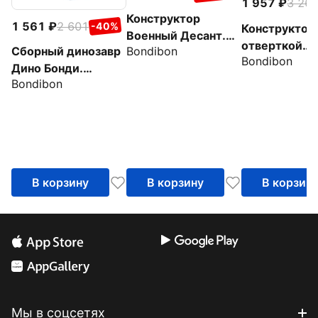
1 957
3 26
Конструктор
1 561
2 601
-40%
Конструктор 
Военный Десант.
отверткой
Bondibon
Сборный динозавр
Танк, 147 деталей
Bondibon
Автобус, кр
Дино Бонди.
Bondibon
Трицератопс, со
светом и звуком, в
яйце
В корзину
В корзину
В корзин
Мы в соцсетях