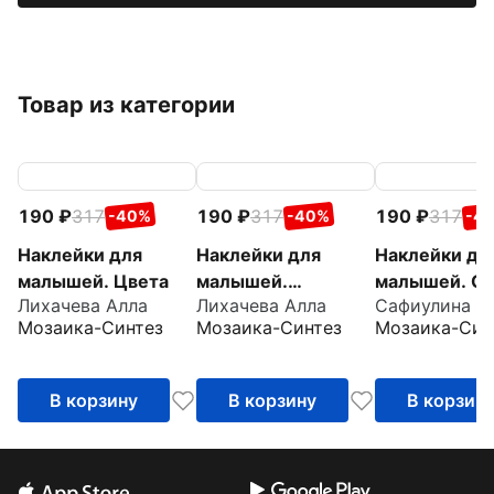
Товар из категории
190
317
190
317
190
317
-40%
-40%
-4
Наклейки для
Наклейки для
Наклейки дл
малышей. Цвета
малышей.
малышей. О
Лихачева Алла
Лихачева Алла
Сафиулина А
Противоположност
много
Мозаика-Синтез
Мозаика-Синтез
Мозаика-Син
и
В корзину
В корзину
В корзин