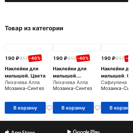
Товар из категории
190
317
190
317
190
317
-40%
-40%
-4
Наклейки для
Наклейки для
Наклейки дл
малышей. Цвета
малышей.
малышей. О
Лихачева Алла
Лихачева Алла
Сафиулина А
Противоположност
много
Мозаика-Синтез
Мозаика-Синтез
Мозаика-Син
и
В корзину
В корзину
В корзин