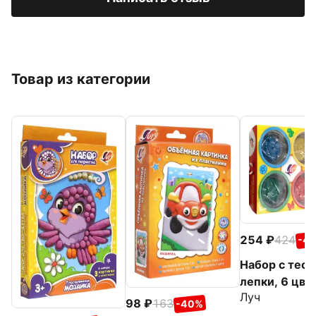
Товар из категории
254
424
-4
Набор с тест
лепки, 6 цве
Луч
98
163
-40%