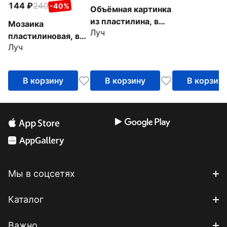
144
240
-40%
Объёмная картинка
из пластилина, в
Мозаика
Луч
ассортименте
пластилиновая, в
Луч
ассортименте
В корзину
В корзину
В корзин
Мы в соцсетях
Каталог
Важно