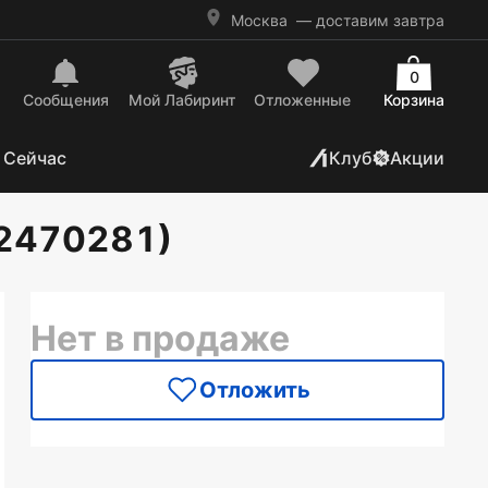
Москва
— доставим завтра
0
Сообщения
Mой Лабиринт
Отложенные
Корзина
 Сейчас
Клуб
Акции
(2470281)
Нет в продаже
Отложить