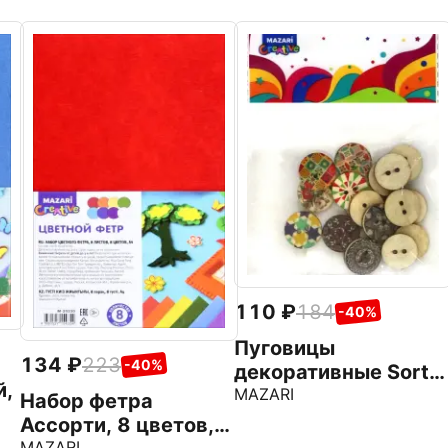
110
184
-40%
Пуговицы
134
223
-40%
декоративные Sorti,
й,
18 штук
MAZARI
Набор фетра
Ассорти, 8 цветов, 8
MAZARI