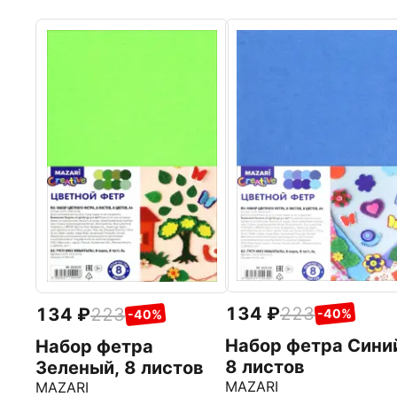
134
223
134
223
-40%
-40%
Набор фетра Сини
Набор фетра
8 листов
Зеленый, 8 листов
MAZARI
MAZARI