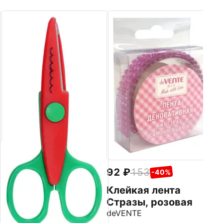
9
К
С
d
92
153
-40%
Клейкая лента
Стразы, розовая
deVENTE