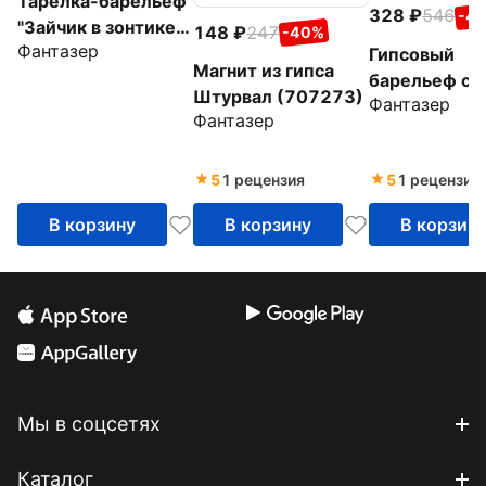
Тарелка-барельеф
328
546
-4
"Зайчик в зонтике"
148
247
-40%
Фантазер
(717203)
Гипсовый
Магнит из гипса
барельеф с 
Штурвал (707273)
Фантазер
"Сова" (707
Фантазер
5
1 рецензия
5
1 рецензия
В корзину
В корзину
В корзин
Мы в соцсетях
Каталог