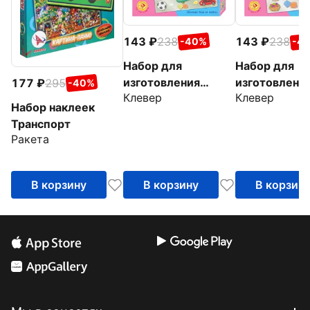
143
238
143
238
-40%
-4
Набор для
Набор для
изготовления
изготовлени
177
295
-40%
Клевер
Клевер
картины Барашек
картины Ове
Набор наклеек
Беня на скейте
Белла на кух
Транспорт
Ракета
В корзину
В корзину
В корзин