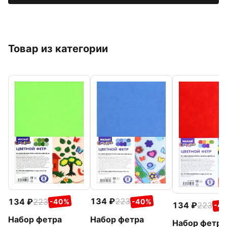
Товар из категории
134
223
134
223
-40%
-40%
134
223
-4
Набор фетра
Набор фетра
Набор фетра