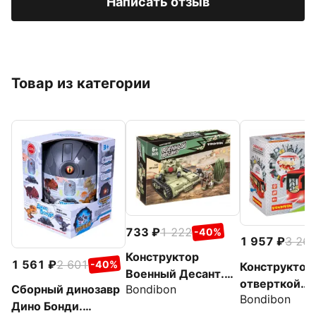
Написать отзыв
Товар из категории
733
1 222
-40%
1 957
3 26
Конструктор
1 561
2 601
-40%
Конструктор 
Военный Десант.
отверткой
Bondibon
Сборный динозавр
Танк, 147 деталей
Bondibon
Автобус, кр
Дино Бонди.