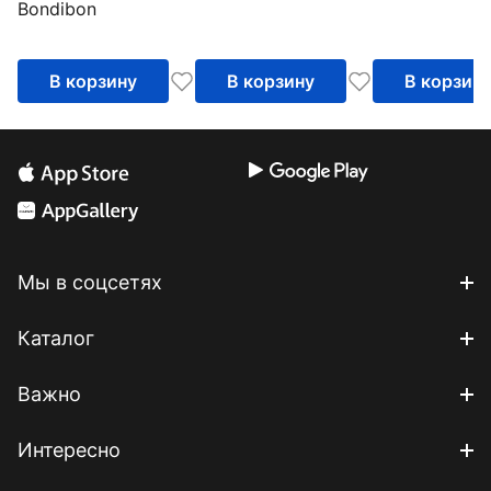
Bondibon
Трицератопс, со
светом и звуком, в
яйце
В корзину
В корзину
В корзин
Мы в соцсетях
Каталог
Важно
Интересно