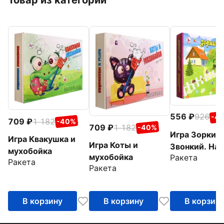
Товар из категории
556
926
-4
709
1 182
-40%
709
1 182
-40%
Игра Зоркий
Игра Квакушка и
Игра Коты и
Звонкий. На
мухобойка
мухобойка
Ракета
опушке
Ракета
Ракета
В корзину
В корзину
В корзин