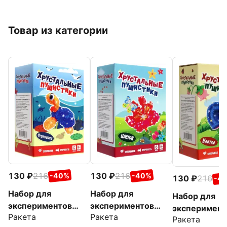
Товар из категории
130
216
130
216
-40%
-40%
130
216
-4
Набор для
Набор для
Набор для
экспериментов
экспериментов
эксперимент
Ракета
Ракета
Черепашка
Цветок
Ракета
Улитка