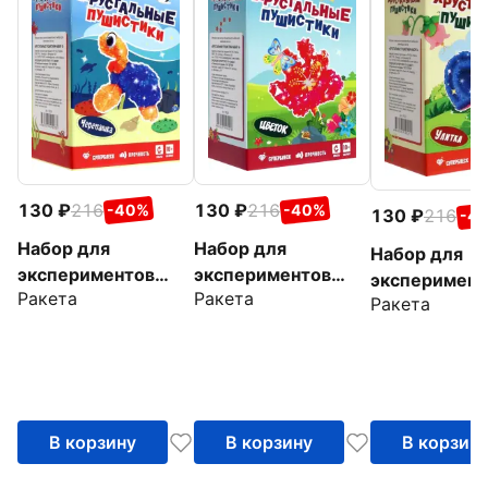
130
216
130
216
-40%
-40%
130
216
-4
Набор для
Набор для
Набор для
экспериментов
экспериментов
эксперимент
Ракета
Ракета
Черепашка
Цветок
Ракета
Улитка
В корзину
В корзину
В корзин