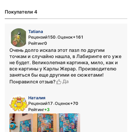
Покупатели 4
Tatiana
Рецензий
150
Оценок
+161
•
Рейтинг
0
Очень долго искала этот пазл по другим
точкам и случайно нашла, в Лабиринте его уже
не будет. Великолепная картинка, мило, как и
все картины у Карлы Жерар. Производителю
заняться бы еще другими ее сюжетами!
Да
Понравился отзыв?
Наталия
Рецензий
17
Оценок
+70
•
Рейтинг
+3