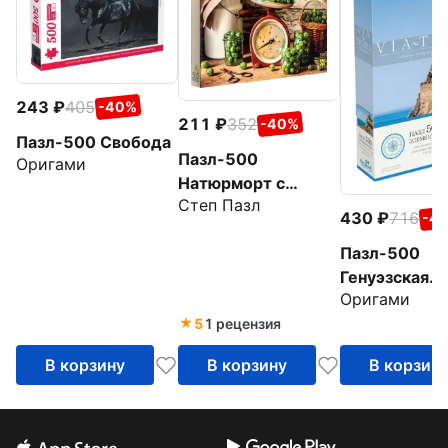
243
405
-40%
211
352
-40%
Пазл-500 Свобода
Пазл-500
Оригами
Натюрморт с
Степ Пазл
крыжовником
430
716
-4
Пазл-500
Генуэзская
Оригами
крепость
5
1 рецензия
В корзину
В корзину
В корзин