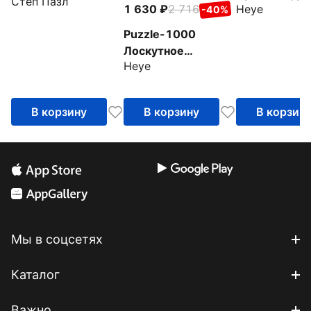
Степ Пазл
Heye
1 630
2 716
-40%
фантазия. Д
внутри
Puzzle-1000
Лоскутное
Heye
искусство.
Ленивец
В корзину
В корзину
В корзин
Мы в соцсетях
Каталог
Важно