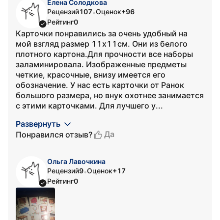
Елена Солодкова
Рецензий
107
Оценок
+96
•
Рейтинг
0
Карточки понравились за очень удобный на
мой взгляд размер 11х11см. Они из белого
плотного картона.Для прочности все наборы
заламинировала. Изображенные предметы
четкие, красочные, внизу имеется его
обозначение. У нас есть карточки от Ранок
большого размера, но внук охотнее занимается
с этими карточками. Для лучшего у...
Развернуть
Да
Понравился отзыв?
Ольга Лавочкина
Рецензий
9
Оценок
+17
•
Рейтинг
0