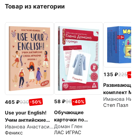
Товар из категории
135
225
-4
Развивающи
комплект Мо
58
96
465
930
-40%
-50%
Степ Пазл
Обучающие
Use your English!
карточки по
Учим английские
Доман Глен
Иванова Анастасия Евгеньевна
методу Глена
слова играючи.
ЛАС ИГРАС
Феникс
Домана Одежда,
Уровень 1