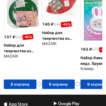
140
234
-40%
Набор для
137
229
-40%
творчества из
MAZARI
текстиля Christmas
Набор для
163
272
hat, в
-4
творчества из
ассортименте
MAZARI
текстиля Christmas
Набор Каваи
garland, в
кидз. Хрумик
ассортименте
Клевер
В корзину
В корзину
В корзин