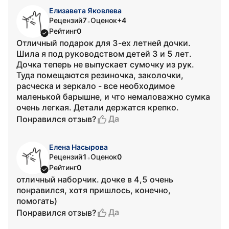
Елизавета Яковлева
Рецензий
7
Оценок
+4
•
Рейтинг
0
Отличный подарок для 3-ех летней дочки.
Шила я под руководством детей 3 и 5 лет.
Дочка теперь не выпускает сумочку из рук.
Туда помещаются резиночка, заколочки,
расческа и зеркало - все необходимое
маленькой барышне, и что немаловажно сумка
очень легкая. Детали держатся крепко.
Да
Понравился отзыв?
Елена Насырова
Рецензий
1
Оценок
0
•
Рейтинг
0
отличный наборчик. дочке в 4,5 очень
понравился, хотя пришлось, конечно,
помогать)
Да
Понравился отзыв?