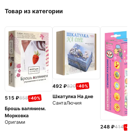
Товар из категории
492
820
-40%
Шкатулка На дне
515
858
-40%
СантаЛючия
Брошь валянием.
Морковка
Оригами
248
414
-4