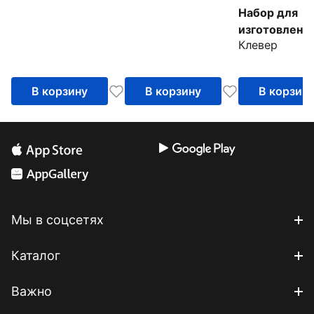
Набор для
изготовлени
Клевер
светильника
Праздник с
друзьями
В корзину
В корзину
В корзин
Мы в соцсетях
Каталог
Важно