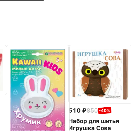
510
850
-40%
Набор для шитья
s
Игрушка Сова