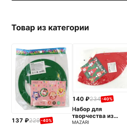
Товар из категории
140
234
-40%
Набор для
творчества из
137
229
-40%
текстиля Christma
MAZARI