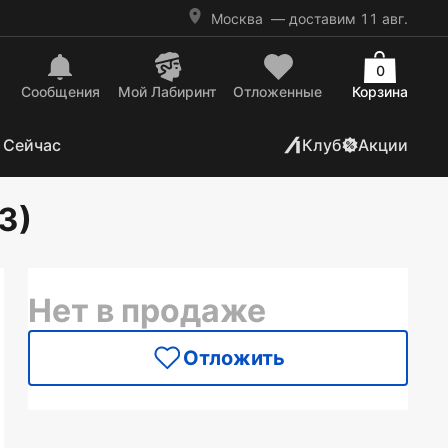
Москва
— доставим 11 авг.
0
Сообщения
Mой Лабиринт
Отложенные
Корзина
 Сейчас
Клуб
Акции
3)
Нет в продаже
Отложить