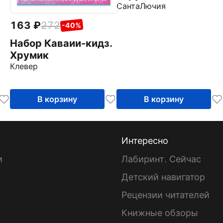
те
СантаЛючия
163
272
-40%
Набор Каваии-кидз.
Хрумик
Клевер
В корзину
В корзину
Интересно
и
Лабиринт. Сейчас
Детский навигатор
ы
Рецензии читателей
Книжные обзоры