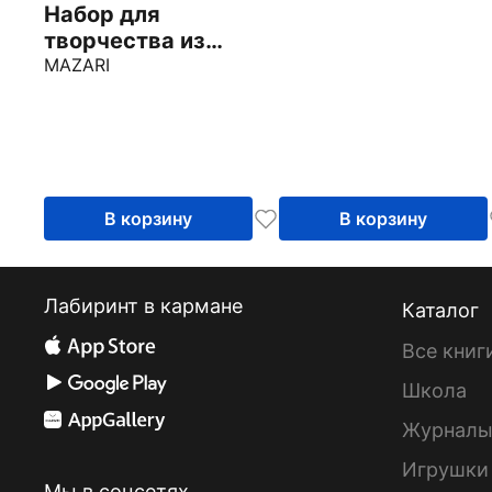
hat, в ассортимен
Набор для
творчества из
текстиля Christmas
MAZARI
garland, в
ассортименте
В корзину
В корзину
Лабиринт в кармане
Каталог
Все книг
Школа
Журнал
Игрушки
Мы в соцсетях