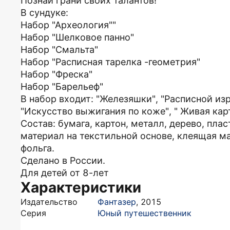
Познай грани своих талантов!
В сундуке:
Набор "Археология""
Набор "Шелковое панно"
Набор "Смальта"
Набор "Расписная тарелка -геометрия"
Набор "Фреска"
Набор "Барельеф"
В набор входит: "Железяшки", "Расписной изр
"Искусство выжигания по коже", " Живая кар
Состав: бумага, картон, металл, дерево, пла
материал на текстильной основе, клеящая ма
фольга.
Сделано в России.
Для детей от 8-лет
Характеристики
Издательство
Фантазер
,
2015
Серия
Юный путешественник