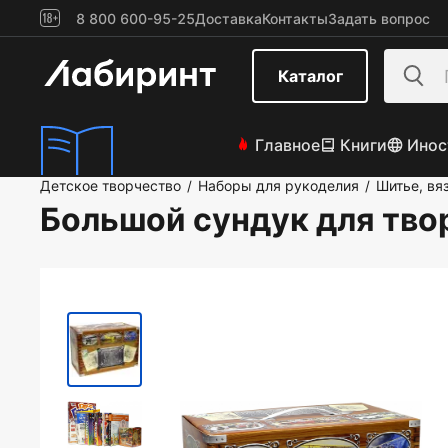
8 800 600-95-25
Доставка
Контакты
Задать вопрос
Каталог
Главное
Книги
Инос
Детское творчество
Наборы для рукоделия
Шитье, вя
/
/
Большой сундук для тво