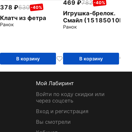
469
782
-40%
378
630
-40%
Игрушка-брелок.
Клатч из фетра
Смайл (15185010Р)
Ранок
Ранок
В корзину
В корзину
Мой Лабиринт
Войти по коду скидки или
через соцсеть
Вход и регистрация
Вы смотрели