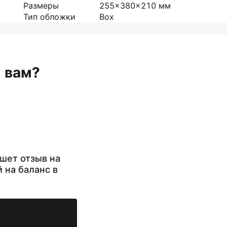
Размеры
255x380x210
мм
Тип обложки
Box
н вам?
шет отзыв на
й на баланс в