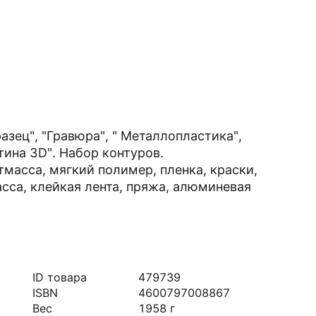
азец", "Гравюра", " Металлопластика",
тина 3D". Набор контуров.
стмасса, мягкий полимер, пленка, краски,
сса, клейкая лента, пряжа, алюминевая
ID товара
479739
ISBN
4600797008867
Вес
1958
г