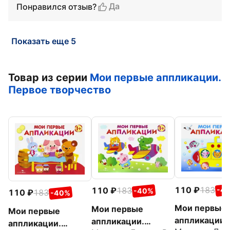
Да
Понравился отзыв?
Показать еще 5
Товар из серии
Мои первые аппликации.
Первое творчество
110
183
-4
110
183
-40%
110
183
-40%
Мои первые
Мои первые
Мои первые
аппликации.
аппликации.
аппликации.