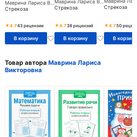
Маврина Лариса Викторовна
Первое
Первое
Маврина Лариса Викторовна
Первое
Стрекоза
Стрекоза
Стрекоза
творчество.
творчество.
творчество.
Выпуск 1
Выпуск 3
Выпуск 4
4.7
43 рецензии
4.7
38 рецензий
4.7
50 рецен
В корзину
В корзину
В корзин
Товар автора
Маврина Лариса
Викторовна