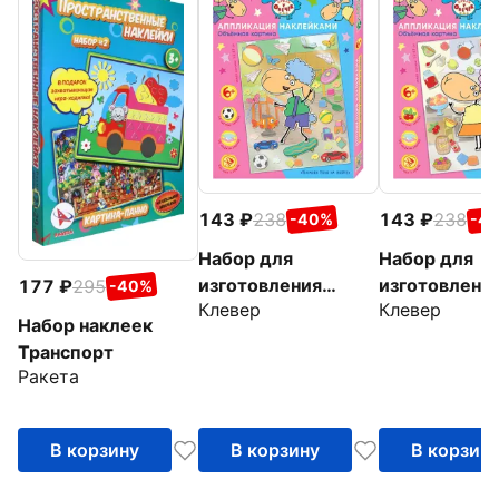
143
238
143
238
-40%
-4
Набор для
Набор для
изготовления
изготовлени
177
295
-40%
Клевер
Клевер
картины Барашек
картины Ове
Набор наклеек
Беня на скейте
Белла на кух
Транспорт
Ракета
В корзину
В корзину
В корзин