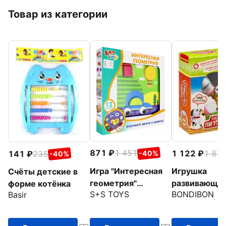
Товар из категории
871
1 451
1 122
1 87
141
235
-40%
-40%
Игра "Интересная
Игрушка
Счёты детские в
геометрия"
развивающа
форме котёнка
S+S TOYS
BONDIBON
Basir
(200209053)
"Собачка с
бутылочкой 
корзинкой"