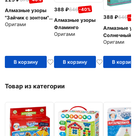
388
646
-40%
Алмазные узоры
388
646
-4
"Зайчик с зонтом",
Алмазные узоры
Оригами
10х15 см (06410)
Фламинго
Алмазные уз
Оригами
Солнечный г
Оригами
В корзину
В корзину
В корзин
Товар из категории