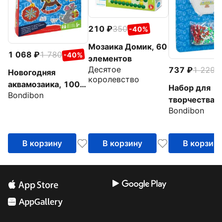
210
350
-40%
Мозаика Домик, 60
1 068
1 780
-40%
элементов
Десятое
737
1 229
-
Новогодняя
королевство
аквамозаика, 1000
Набор для
Bondibon
бусин
творчества.
Bondibon
Новогодняя
аквамозаика 
(ВВ4522)
В корзину
В корзину
В корзин