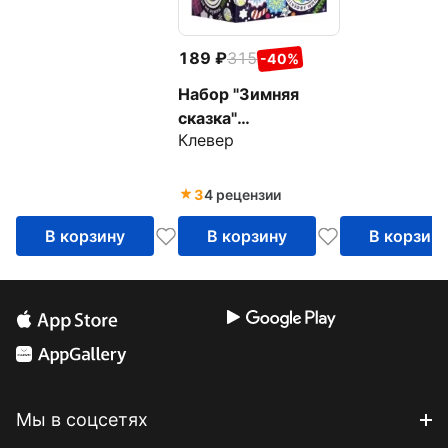
189
315
-40%
Набор "Зимняя
сказка"
Клевер
(антистресс) (АС
43-237)
3
4 рецензии
В корзину
В корзину
В корзин
Мы в соцсетях