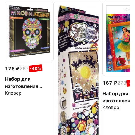
178
297
-40%
Набор для
167
278
-4
изготовления
Клевер
Набор для
картины Маори.
изготовлени
Роджер,
Клевер
картины "Со
антистресс
Таити"