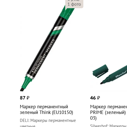
1
фото
87
₽
46
₽
Маркер перманентный
Маркер пермане
зеленый Think (EU10150)
PRIME (зеленый)
03)
DELI
:
Маркеры перманентные
Silwerhof
:
Маркеры
цветные