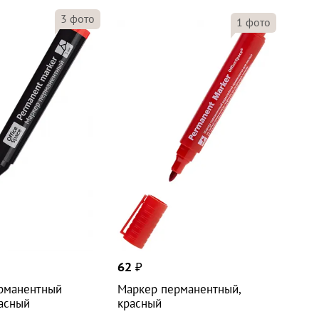
3
фото
1
фото
62
₽
рманентный
Маркер перманентный,
расный
красный