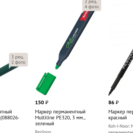
2
рец.
4
фото
3
рец.
2
фото
150
₽
86
₽
нтный
Маркер перманентный
Маркер пе
 (088026-
Multiline PE320, 3 мм.,
красный
зеленый
Koh-I-Noor
:
Berlingo
перманентн