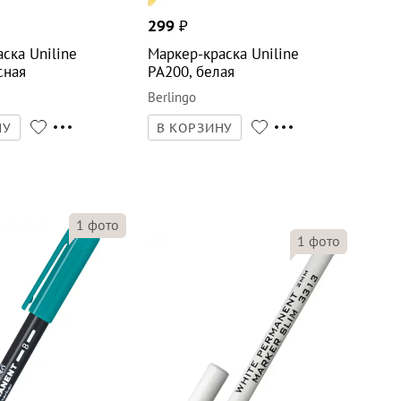
299
₽
ска Uniline
Маркер-краска Uniline
сная
PA200, белая
Berlingo
НУ
В КОРЗИНУ
1
фото
1
фото