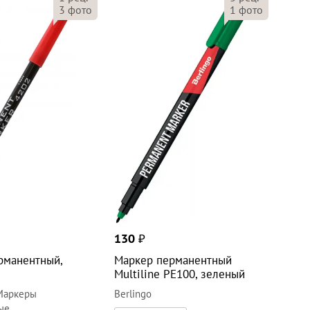
3
фото
1
фото
130
₽
рманентный,
Маркер перманентный
Multiline PE100, зеленый
Маркеры
Berlingo
ые