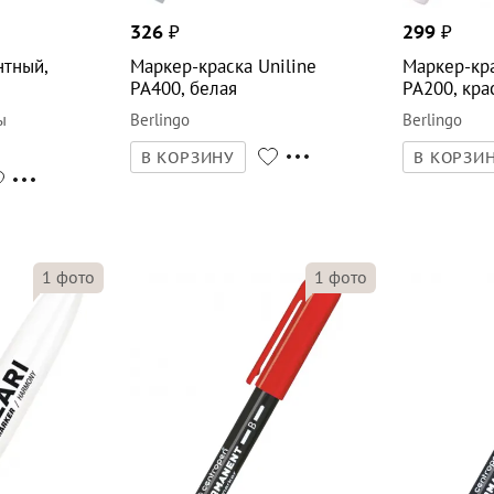
326
₽
299
₽
тный,
Маркер-краска Uniline
Маркер-кра
PA400, белая
PA200, кра
ы
Berlingo
Berlingo
В КОРЗИНУ
В КОРЗИ
1
фото
1
фото