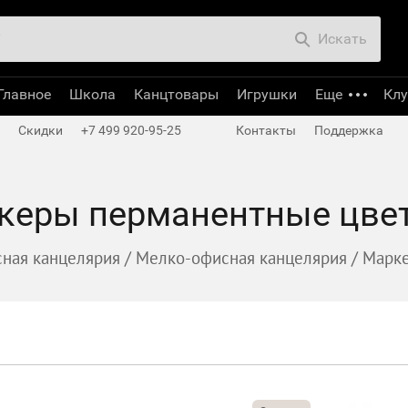
Искать
Главное
Школа
Канцтовары
Игрушки
Еще
Кл
Скидки
+7 499 920-95-25
Контакты
Поддержка
керы перманентные цве
ная канцелярия
/
Мелко-офисная канцелярия
/
Марк