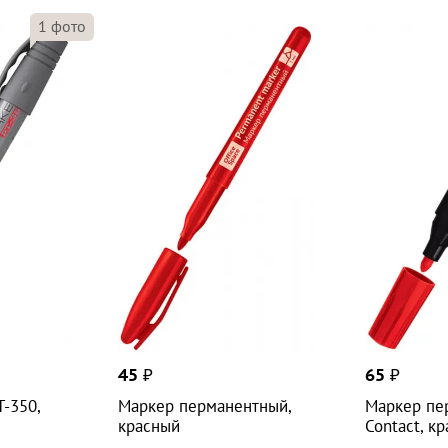
1
фото
45
₽
65
₽
-350,
Маркер перманентный,
Маркер пе
красный
Contact, к