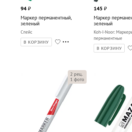
94
₽
145
₽
Маркер перманентный,
Маркер перманен
зеленый
зеленый
Спейс
Koh-I-Noor
:
Маркер
перманентные
В КОРЗИНУ
В КОРЗИНУ
2
рец.
1
фото