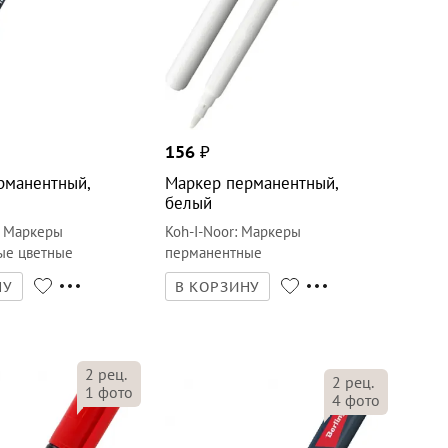
156
₽
рманентный,
Маркер перманентный,
белый
:
Маркеры
Koh-I-Noor
:
Маркеры
ые цветные
перманентные
НУ
В КОРЗИНУ
2
рец.
2
рец.
1
фото
4
фото