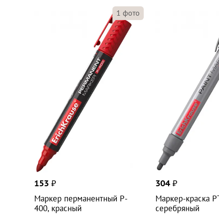
1
фото
153
₽
304
₽
Маркер перманентный P-
Маркер-краска PT
400, красный
серебряный