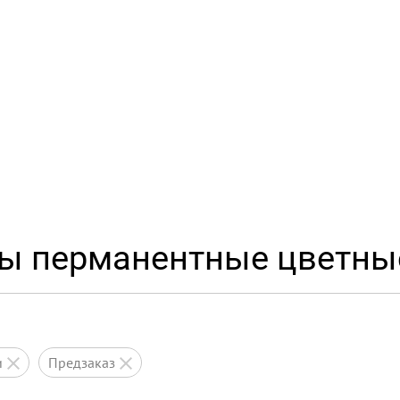
ры перманентные цветны
и
предзаказ