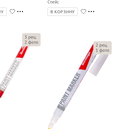
Спейс
НУ
В КОРЗИНУ
3
рец.
2
фото
2
рец.
1
фото