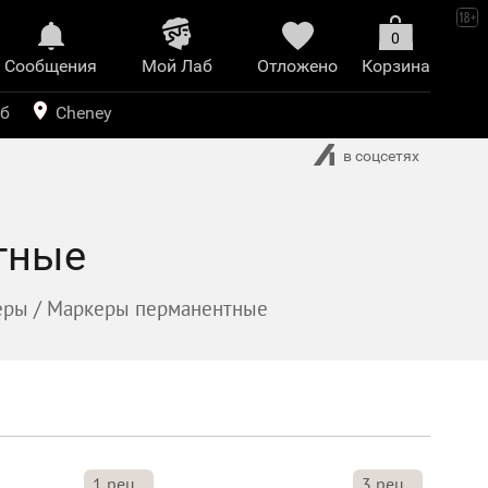
0
Сообщения
Mой Лаб​
Отложено
Корзина
иринт
уб
Cheney
в соцсетях
тные
еры
/
Маркеры перманентные
1
рец.
3
рец.