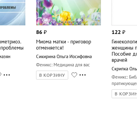
86
₽
122
₽
ометриоз.
Миома матки - приговор
Гинекологи
 проблемы
отменяется!
женщины п
Пособие д
мазян
Сикирина Ольга Иосифовна
врачей
Феникс
:
Медицина для вас
Скрипка Оль
В КОРЗИНУ
Феникс
:
Биб
пратикующег
В КОРЗИ