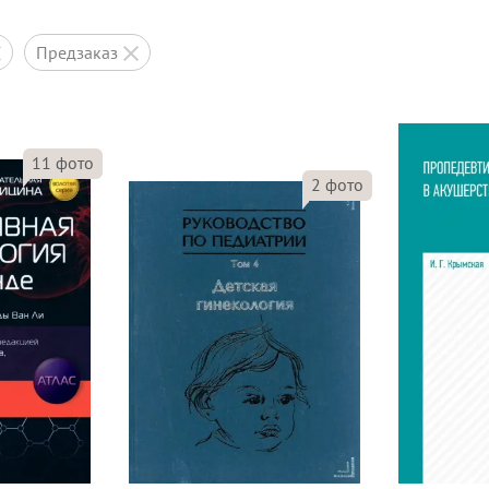
предзаказ
11
фото
2
фото