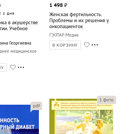
4
1 498
₽
Женская фертильность.
Ё 2 ДНЯ
Проблемы и их решения у
ика в акушерстве
онкопациенток
гии. Учебное
ГЭОТАР-Медиа
ина Георгиевна
В КОРЗИНУ
днее медицинское
е
НУ
1
фото
pdf