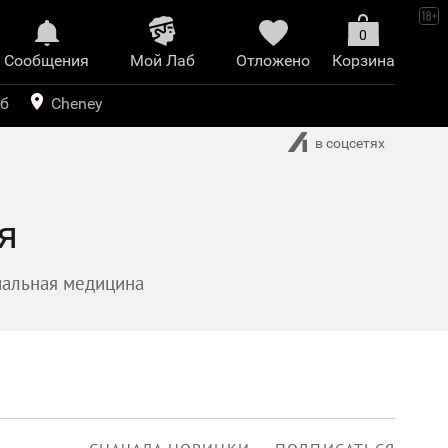
0
Сообщения
Mой Лаб​
Отложено
Корзина
иринт
уб
Cheney
в соцсетях
я
альная медицина