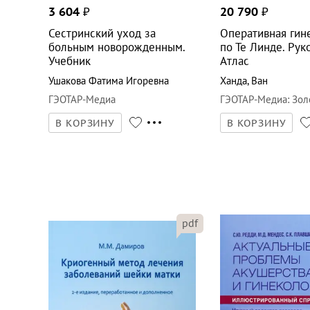
3 604
₽
20 790
₽
Сестринский уход за
Оперативная гин
больным новорожденным.
по Те Линде. Рук
Учебник
Атлас
Ушакова Фатима Игоревна
Ханда
,
Ван
ГЭОТАР-Медиа
ГЭОТАР-Медиа
:
Зол
В КОРЗИНУ
В КОРЗИНУ
pdf