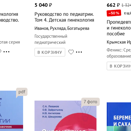
5 040
₽
662
₽
1 32
–50
%
екология
Руководство по педиатрии.
ЕЩ
оводство.
Том 4. Детская гинекология
Пропедевт
и гинеколо
Иванов
,
Рухляда
,
Богатырева
пособие
Государственный
отая серия
Крымская Ир
педиатрический
медуниверситет (СПб)
Феникс
:
Сре
В КОРЗИНУ
образовани
В КОРЗИ
pdf
7
фото