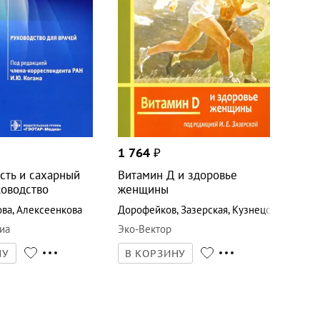
1 764
₽
сть и сахарный
Витамин Д и здоровье
ководство
женщины
ова
,
Алексеенкова
Дорофейков
,
Зазерская
,
Кузнецова
иа
Эко-Вектор
НУ
В КОРЗИНУ