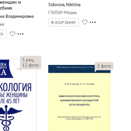
 женщин и
Sidorova
,
Nikitina
чебник
ГЭОТАР-Медиа
ана Владимировна
В КОРЗИНУ
иа
НУ
5
рец.
12
фото
2
фото