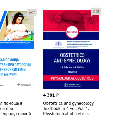
pdf
pdf
4 381
₽
ая помощь в
Obstetrics and gynecology.
е и при
Textbook in 4 vol. Vol. 1.
 репродуктивной
Physiological obstetrics