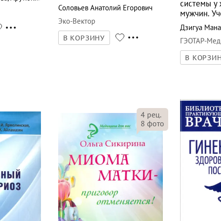
системы у
Соловьев Анатолий Егорович
мужчин. У
Эко-Вектор
Дзигуа Ман
В КОРЗИНУ
ГЭОТАР-Мед
В КОРЗИ
4
рец.
8
фото