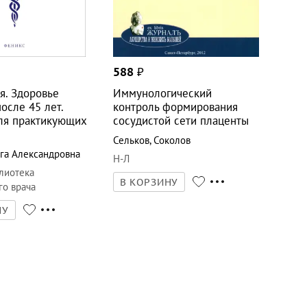
588
₽
я. Здоровье
Иммунологический
осле 45 лет.
контроль формирования
ля практикующих
сосудистой сети плаценты
Сельков
,
Соколов
га Александровна
Н-Л
лиотека
В КОРЗИНУ
о врача
НУ