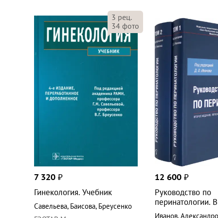
3
рец.
34
фото
7 320
₽
12 600
₽
Гинекология. Учебник
Руководство по
перинатологии. В
Савельева
,
Баисова
,
Бреусенко
Иванов
,
Александро