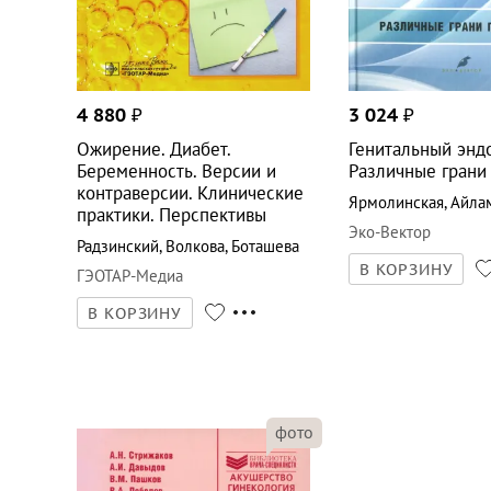
4 880
₽
3 024
₽
Ожирение. Диабет.
Генитальный энд
Беременность. Версии и
Различные грани
контраверсии. Клинические
Ярмолинская
,
Айла
практики. Перспективы
Эко-Вектор
Радзинский
,
Волкова
,
Боташева
В КОРЗИНУ
ГЭОТАР-Медиа
В КОРЗИНУ
фото