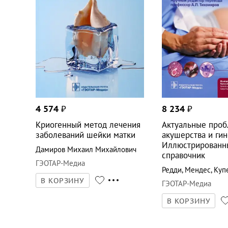
4 574
₽
8 234
₽
Криогенный метод лечения
Актуальные про
заболеваний шейки матки
акушерства и гин
Иллюстрированн
Дамиров Михаил Михайлович
справочник
ГЭОТАР-Медиа
Редди
,
Мендес
,
Куп
В КОРЗИНУ
ГЭОТАР-Медиа
В КОРЗИНУ