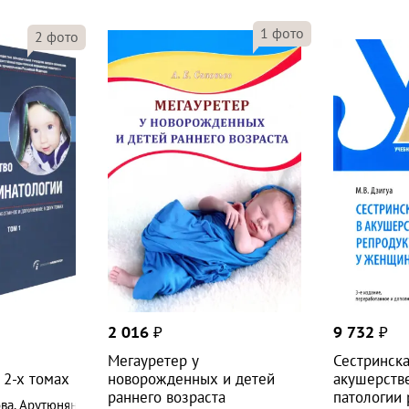
1
фото
2
фото
2 016
₽
9 732
₽
Мегауретер у
Сестринск
 2-х томах
новорожденных и детей
акушерств
раннего возраста
патологии
ва
,
Арутюнян