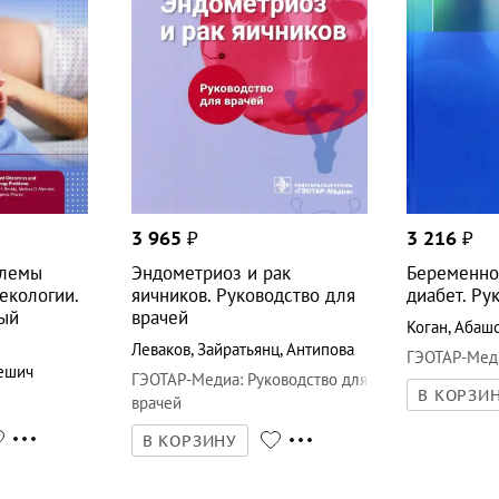
3 965
₽
3 216
₽
блемы
Эндометриоз и рак
Беременно
екологии.
яичников. Руководство для
диабет. Ру
ый
врачей
Коган
,
Абаш
Леваков
,
Зайратьянц
,
Антипова
ГЭОТАР-Мед
ешич
ГЭОТАР-Медиа
:
Руководство для
В КОРЗИ
врачей
В КОРЗИНУ