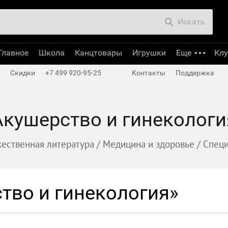
Искать
Главное
Школа
Канцтовары
Игрушки
Еще
Кл
Скидки
+7 499 920-95-25
Контакты
Поддержка
Акушерство и гинекологи
ественная литература
/
Медицина и здоровье
/
Специ
тво и гинекология»