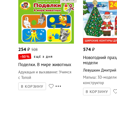
254
₽
508
574
₽
–50
%
Новогодний праз
ЕЩЁ 3 ДНЯ
модели
Поделки. В мире животных
Левушкин Дмитрий
Адукацыя и выхаванне
:
Учимся
Малыш
:
3D-модели
с Топой
конструктор
В КОРЗИНУ
В КОРЗИНУ