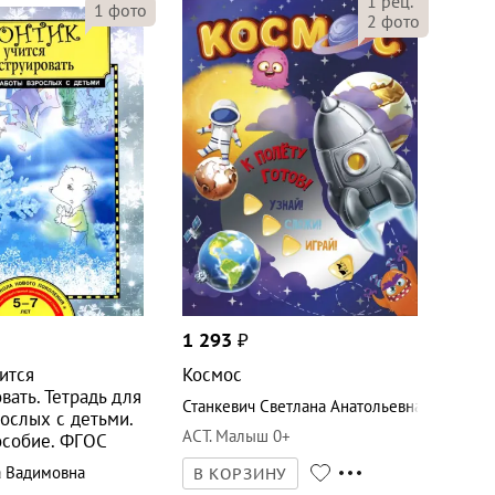
1
рец.
1
фото
2
фото
1 293
₽
ится
Космос
вать. Тетрадь для
Станкевич Светлана Анатольевна
ослых с детьми.
АСТ. Малыш 0+
особие. ФГОС
а Вадимовна
В КОРЗИНУ