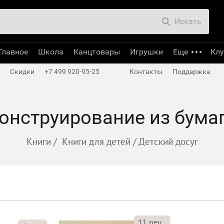
Искать
Главное
Школа
Канцтовары
Игрушки
Еще
Кл
Скидки
+7 499 920-95-25
Контакты
Поддержка
онструирование из бума
Книги
/
Книги для детей
/
Детский досуг
11
рец.