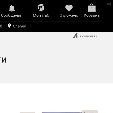
0
Сообщения
Mой Лаб​
Отложено
Корзина
иринт
уб
Cheney
в соцсетях
ги