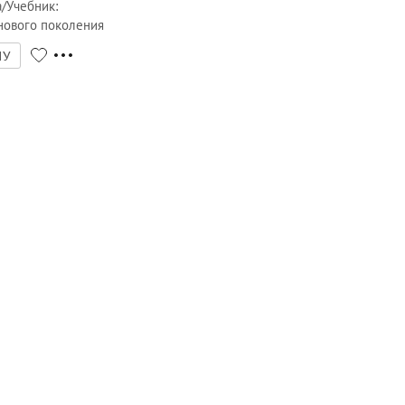
а/Учебник
:
нового поколения
НУ