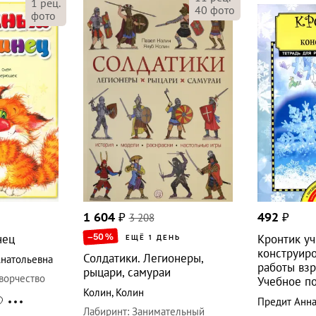
1
рец.
40
фото
фото
1 604
₽
3 208
492
₽
–50
%
нец
Кронтик уч
ЕЩЁ 1 ДЕНЬ
конструиро
Солдатики. Легионеры,
натольевна
работы взр
рыцари, самураи
ворчество
Учебное п
Колин
,
Колин
Предит Анн
Лабиринт
:
Занимательный