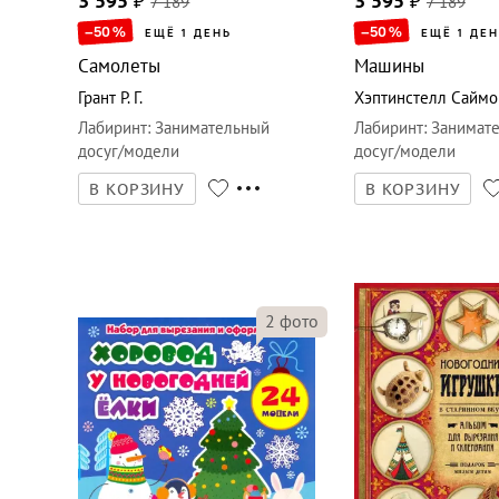
3 595
₽
7 189
3 595
₽
7 189
–50
%
–50
%
ЕЩЁ 1 ДЕНЬ
ЕЩЁ 1 ДЕ
Самолеты
Машины
Грант Р. Г.
Хэптинстелл Саймо
Лабиринт
:
Занимательный
Лабиринт
:
Занимат
досуг/модели
досуг/модели
В КОРЗИНУ
В КОРЗИНУ
2
фото