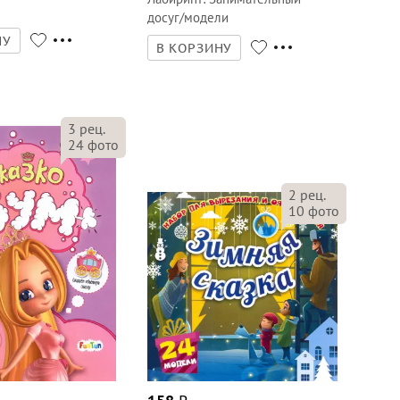
досуг/модели
НУ
В КОРЗИНУ
3
рец.
24
фото
2
рец.
10
фото