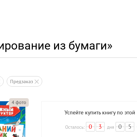
ирование из бумаги»
предзаказ
4
фото
Успейте купить книгу по этой
0
3
0
5
Осталось:
дня