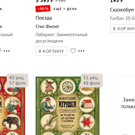
3 595
₽
7 189
195
₽
–50
%
Сказкобум
НЬ
ЕЩЁ 1 ДЕНЬ
Поезда
FunTun
:
3D-
н
Стил Филип
В КОРЗИ
ельный
Лабиринт
:
Занимательный
досуг/модели
В КОРЗИНУ
40
рец.
31
рец.
57
фото
48
фото
Заме
тольк