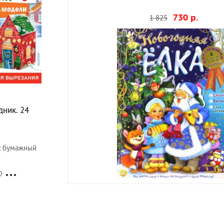
1 825
730 р.
дник. 24
: бумажный