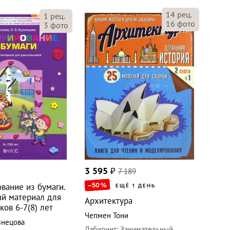
14
рец.
1
рец.
16
фото
3
фото
3 595
₽
7 189
–50
%
вание из бумаги.
ЕЩЁ 1 ДЕНЬ
ый материал для
Архитектура
ов 6-7(8) лет
Чепмен Тони
знецова
Лабиринт
:
Занимательный