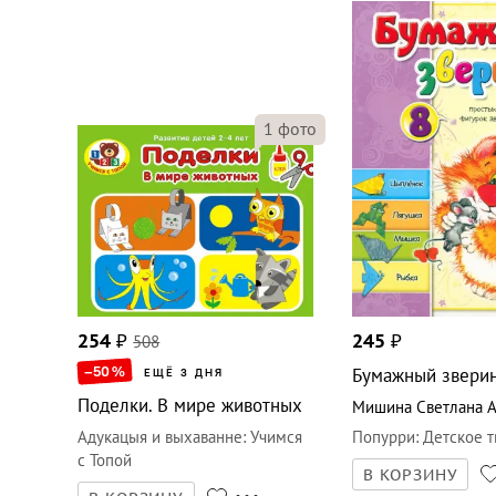
1
фото
254
₽
508
245
₽
–50
%
Бумажный звери
ЕЩЁ 3 ДНЯ
Поделки. В мире животных
Мишина Светлана А
Адукацыя и выхаванне
:
Учимся
Попурри
:
Детское т
с Топой
В КОРЗИНУ