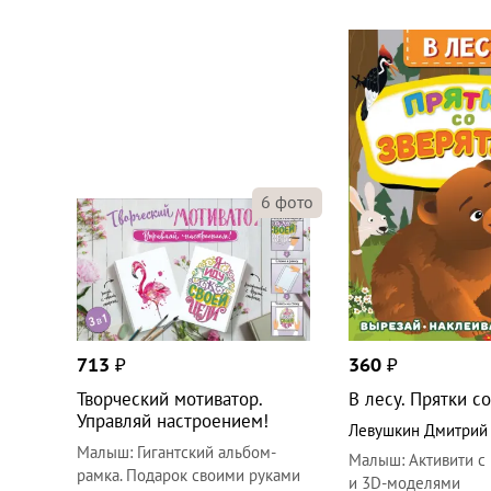
6
фото
713
₽
360
₽
Творческий мотиватор.
В лесу. Прятки с
Управляй настроением!
Левушкин Дмитрий
Малыш
:
Гигантский альбом-
Малыш
:
Активити с
рамка. Подарок своими руками
и 3D-моделями