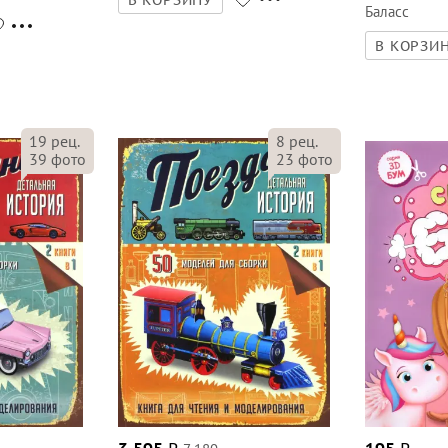
Баласс
В КОРЗИ
19
рец.
8
рец.
39
фото
23
фото