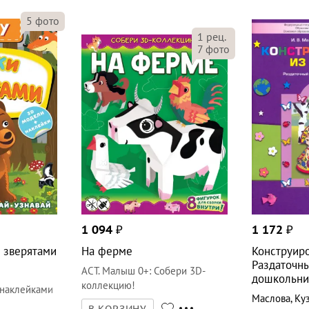
5
фото
1
рец.
7
фото
1 094
₽
1 172
₽
о зверятами
На ферме
Конструиро
Раздаточн
АСТ. Малыш 0+
:
Собери 3D-
дошкольник
коллекцию!
 наклейками
Маслова
,
Ку
В КОРЗИНУ