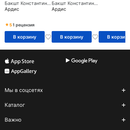
Бакшт Константин Александрович
Бакшт Константин Александрович
«нуля» до
(CDmp3)
Ардис
Ардис
доминирования на
рынке (2CDmp3)
5
1 рецензия
В корзину
В корзину
В корзин
Мы в соцсетях
Каталог
Важно