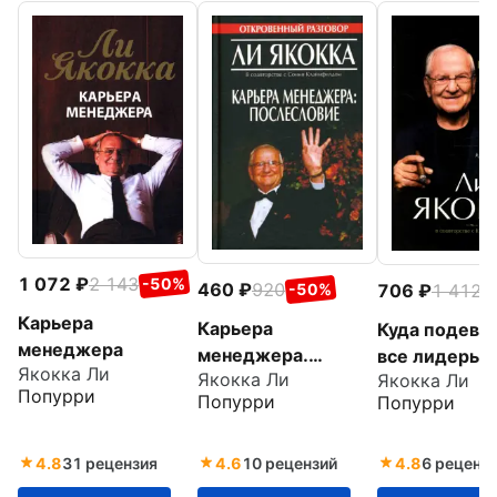
1 072
2 143
-50%
460
920
706
1 412
-50%
-
Карьера
Карьера
Куда подева
менеджера
менеджера.
все лидеры?
Якокка Ли
Якокка Ли
Якокка Ли
Послесловие
Попурри
Попурри
Попурри
4.8
31 рецензия
4.6
10 рецензий
4.8
6 реценз