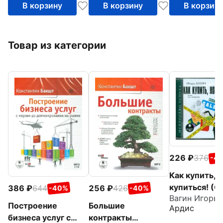
В корзину
В корзину
В корзин
Товар из категории
226
376
-4
Как купить, н
купиться! (
386
644
256
426
-40%
-40%
Построение
Большие
Ардис
бизнеса услуг с
контракты