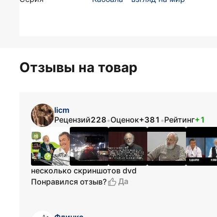
Отзывы на товар
licm
Рецензий
228
Оценок
+381
Рейтинг
+1
•
•
несколько скриншотов dvd
Да
Понравился отзыв?