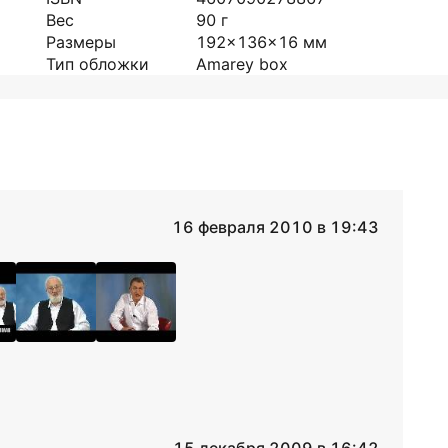
Вес
90
г
Размеры
192x136x16
мм
Тип обложки
Amarey box
16 февраля 2010 в 19:43