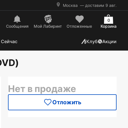
Москва
— доставим 9 авг.
0
Сообщения
Mой Лабиринт
Отложенные
Корзина
 Сейчас
Клуб
Акции
DVD)
Нет в продаже
Отложить