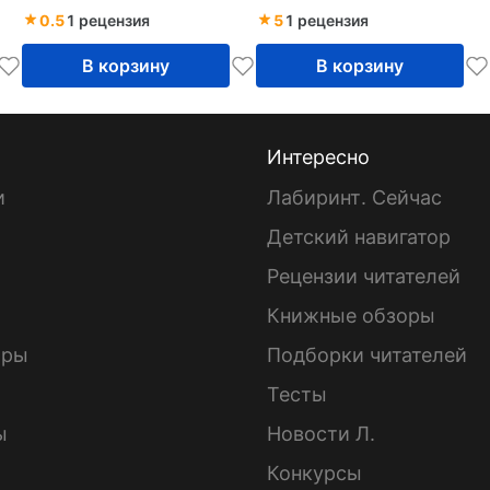
0.5
1 рецензия
5
1 рецензия
В корзину
В корзину
Интересно
и
Лабиринт. Сейчас
Детский навигатор
ы
Рецензии читателей
Книжные обзоры
ары
Подборки читателей
Тесты
ы
Новости Л.
Конкурсы