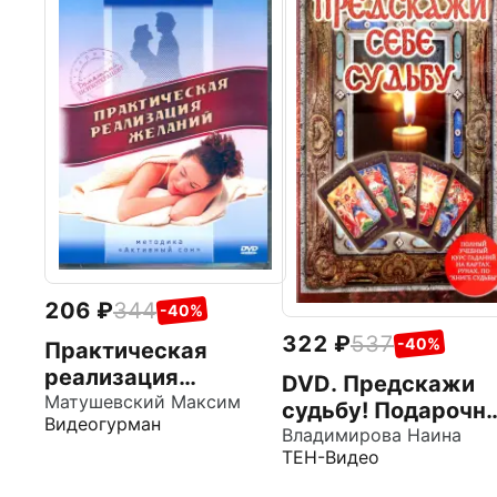
206
344
-40%
322
537
-40%
Практическая
реализация
DVD. Предскажи
желаний. Суженый
Матушевский Максим
судьбу! Подарочн
Видеогурман
(DVD)
набор + гадальны
Владимирова Наина
ТЕН-Видео
карты