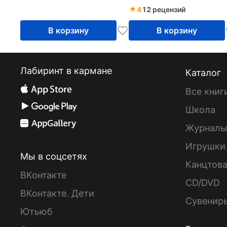
4
12 рецензий
В корзину
В корзину
Лабиринт в кармане
Каталог
Все книг
Школа
Журнал
Игрушки
Мы в соцсетях
Канцтов
ВКонтакте
CD/DVD
ВКонтакте. Дети
Сувенир
Ютьюб