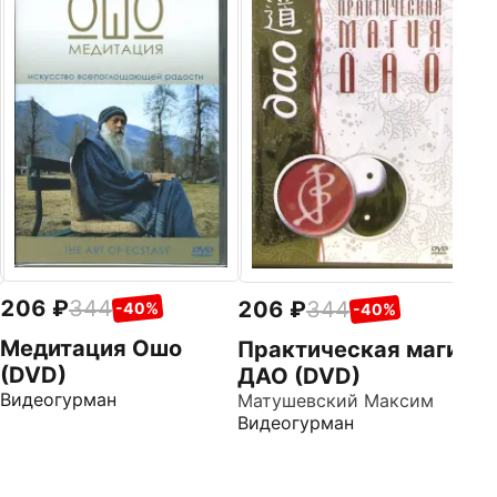
2
D
Ма
Ви
206
344
206
344
-40%
-40%
Медитация Ошо
Практическая магия
(DVD)
ДАО (DVD)
Видеогурман
Матушевский Максим
Видеогурман