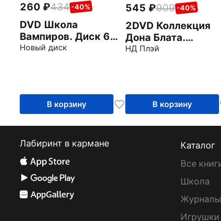
260
434
545
909
-40%
-40%
DVD Школа
2DVD Коллекция
Вампиров. Диск 6
Дона Блата.
(серии 37-44)
Новый диск
Анастаcия. Все пс
НД Плэй
попадают в рай
В корзину
В корзину
Лабиринт в кармане
Каталог
Все книг
Школа
Журнал
Игрушки