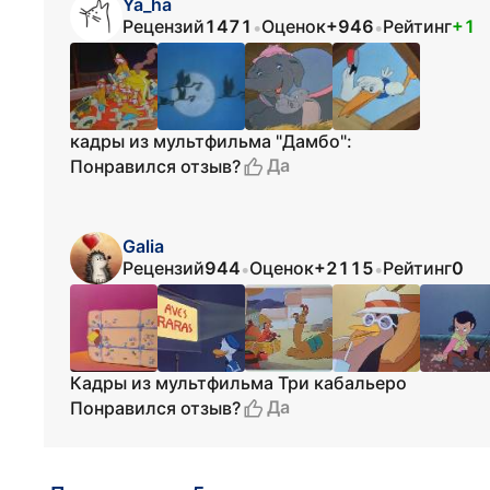
Ya_ha
Рецензий
1471
Оценок
+946
Рейтинг
+1
•
•
кадры из мультфильма "Дамбо":
Да
Понравился отзыв?
Galia
Рецензий
944
Оценок
+2115
Рейтинг
0
•
•
Кадры из мультфильма Три кабальеро
Да
Понравился отзыв?