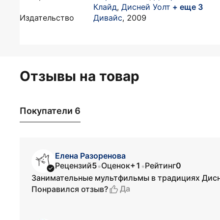
Клайд
,
Дисней Уолт
+ еще 3
Издательство
Дивайс
,
2009
Отзывы на товар
Покупатели 6
Елена Разоренова
Рецензий
5
Оценок
+1
Рейтинг
0
•
•
Занимательные мультфильмы в традициях Дисн
Да
Понравился отзыв?