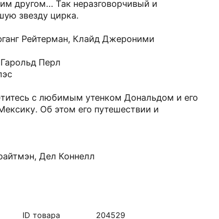
м другом... Так неразговорчивый и
шую звезду цирка.
фганг Рейтерман, Клайд Джероними
 Гарольд Перл
лэс
етитесь с любимым утенком Дональдом и его
 Мексику. Об этом его путешествии и
райтмэн, Дел Коннелл
ID товара
204529