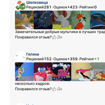
Шелковица
Рецензий
281
Оценок
+423
Рейтинг
0
•
•
Замечательные добрые мультики в лучших тра
Да
Понравился отзыв?
Гелена
Рецензий
152
Оценок
+359
Рейтинг
+1
•
•
несколько кадров:
Да
Понравился отзыв?