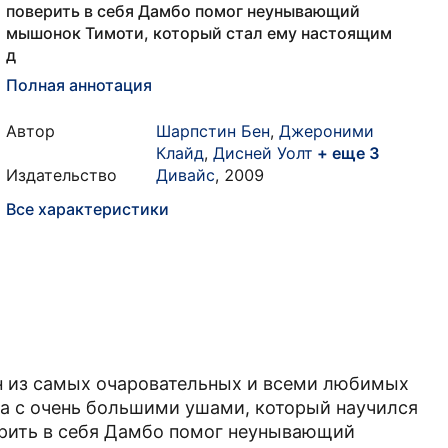
поверить в себя Дамбо помог неунывающий
мышонок Тимоти, который стал ему настоящим
д
Полная аннотация
Автор
Шарпстин Бен
,
Джероними
Клайд
,
Дисней Уолт
+ еще 3
Издательство
Дивайс
,
2009
Все характеристики
ин из самых очаровательных и всеми любимых
ка с очень большими ушами, который научился
ерить в себя Дамбо помог неунывающий