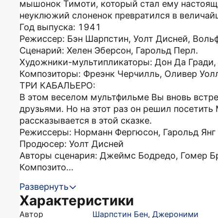
мышонок Тимоти, который стал ему настоящи
неуклюжий слоненок превратился в величай
Год выпуска: 1941
Режиссер: Бэн Шарпстин, Уолт Дисней, Воль
Сценарий: Хелен Эберсон, Гарольд Перл.
Художники-мультипликаторы: Дон Да Гради,
Композиторы: Фреэнк Черчилль, Оливер Уол
ТРИ КАБАЛЬЕРО:
В этом веселом мультфильме Вы вновь встр
друзьями. Но на этот раз он решил посетить
рассказывается в этой сказке.
Режиссеры: Норманн Фергюсон, Гарольд Янг
Продюсер: Уолт Дисней
Авторы сценария: Джеймс Бодредо, Гомер Б
Композито...
Развернуть
Характеристики
Автор
Шарпстин Бен
,
Джероними