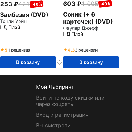
603
1 005
253
421
-40%
-40%
Соник (+ 6
Замбезия (DVD)
карточек) (DVD)
Тонли Уэйн
НД Плэй
Фаулер Джефф
НД Плэй
5
1 рецензия
4.3
3 рецензии
В корзину
В корзину
Мой Лабиринт
Войти по коду скидки или
через соцсеть
Вход и регистрация
Вы смотрели