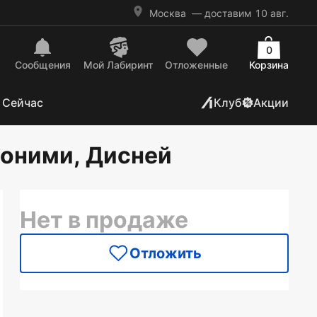
Москва
— доставим 10 авг.
0
Сообщения
Mой Лабиринт
Отложенные
Корзина
 Сейчас
Клуб
Акции
роними, Дисней
Нет в продаже
Отложить