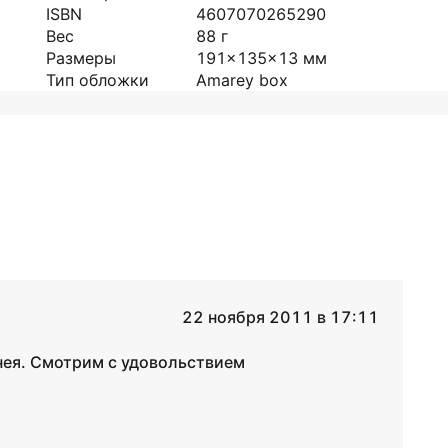
ISBN
4607070265290
Вес
88
г
Размеры
191x135x13
мм
Тип обложки
Amarey box
22 ноября 2011 в 17:11
ея. Смотрим с удовольствием