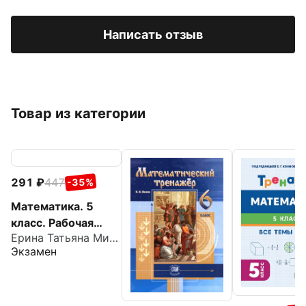
Написать отзыв
Товар из категории
291
447
-35%
Математика. 5
класс. Рабочая
Ерина Татьяна Михайловна
тетрадь к учебнику
Экзамен
Н. Я. Виленкина и
др.