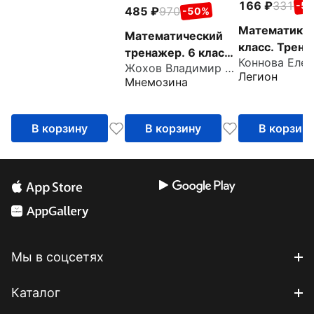
166
331
-5
485
970
-50%
Математика.
Математический
класс. Трена
тренажер. 6 класс.
Все темы ку
Жохов Владимир Иванович
Пособие для
Легион
Мнемозина
учителей и
учащихся
В корзину
В корзину
В корзин
Мы в соцсетях
Каталог