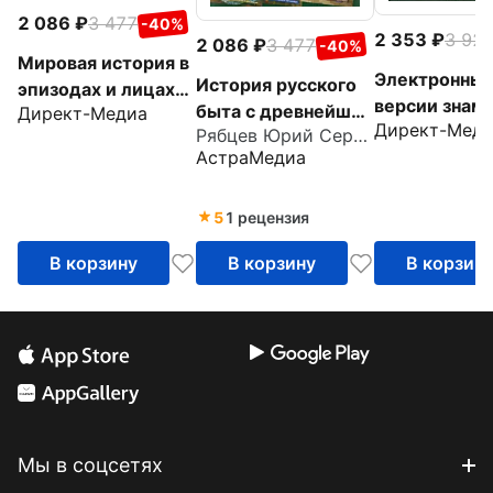
2 086
3 477
-40%
2 353
3 92
2 086
3 477
-40%
Мировая история в
Электронны
История русского
эпизодах и лицах
версии знам
быта с древнейших
Директ-Медиа
(6CD)
Директ-Мед
энциклопеди
Рябцев Юрий Сергеевич
времен до наших
АстраМедиа
Выпуск 2 (6
дней (6СD)
5
1 рецензия
В корзину
В корзину
В корзин
Мы в соцсетях