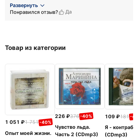
Развернуть
Да
Понравился отзыв?
Товар из категории
226
376
109
181
-40%
-4
1 051
1 751
-40%
Чувство льда.
Я - контраба
Опыт моей жизни.
Часть 2 (CDmp3)
(CDmp3)