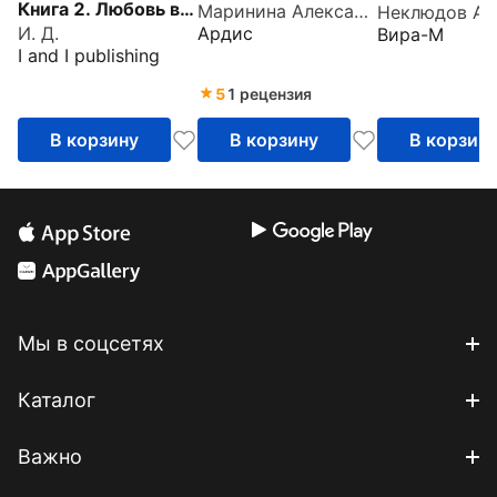
Книга 2. Любовь в
Маринина Александра
И. Д.
Ардис
Вира-М
Нью-Йорке. Диски
I and I publishing
8-14 (7CD)
5
1 рецензия
В корзину
В корзину
В корзин
Мы в соцсетях
Каталог
Важно