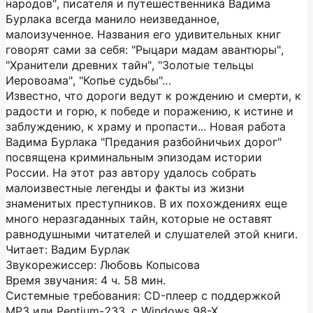
народов", писателя и путешественника Вадима
Бурлака всегда манило неизведанное,
малоизученное. Названия его удивительных книг
говорят сами за себя: "Рыцари мадам авантюры",
"Хранители древних тайн", "Золотые тельцы
Иеровоама", "Копье судьбы"…
Известно, что дороги ведут к рождению и смерти, к
радости и горю, к победе и поражению, к истине и
заблуждению, к храму и пропасти... Новая работа
Вадима Бурлака "Предания разбойничьих дорог"
посвящена криминальным эпизодам истории
России. На этот раз автору удалось собрать
малоизвестные легенды и факты из жизни
знаменитых преступников. В их похождениях еще
много неразгаданных тайн, которые не оставят
равнодушными читателей и слушателей этой книги.
Читает: Вадим Бурлак
Звукорежиссер: Любовь Копысова
Время звучания: 4 ч. 58 мин.
Системные требования: CD-плеер с поддержкой
MP3 или Pentium-233, с Windows 98-X...