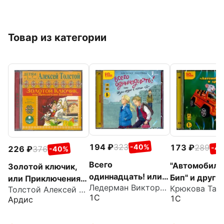
Товар из категории
194
323
173
289
-40%
-4
226
376
-40%
Всего
"Автомобиль
Золотой ключик,
одиннадцать! или
Бип" и други
или Приключения
Ледерман Виктория Валерьевна
Шуры-муры в
истории. Ска
Толстой Алексей Николаевич
Буратино (CDmp3)
1С
1С
Ардис
пятом Д (CDmp3)
(CDmp3)