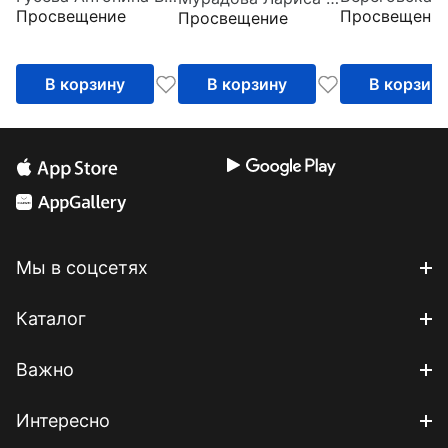
Грамматика для
Просвещение
Просвещени
Просвещение
уровень. Рабочая
начинающих
тетрадь. ФГОС
В корзину
В корзину
В корзин
Мы в соцсетях
Каталог
Важно
Интересно