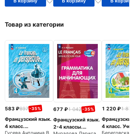
В корзину
В корзину
В корзин
Товар из категории
583
897
1 220
1 87
-35%
677
1 042
-35%
Французский язык.
Французский
Французский язык.
4 класс.
4 класс. Учеб
2-4 классы.
Гусева Антонина Васильевна
Углубленный
Часть 2. ФГ
Мурадова Лариса Андреевна