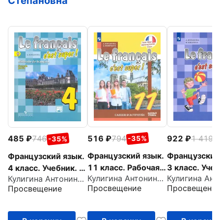
Степановна
516
794
922
1 419
485
746
-35%
-
-35%
Французский язык.
Французский
Французский язык.
11 класс. Рабочая
3 класс. Учеб
4 класс. Учебник. В
Кулигина Антонина Степановна
Кулигина Антонина Степановна
тетрадь
Часть 1. ФГ
2-х частях. Часть
Просвещение
Просвещени
Просвещение
2. ФГОС