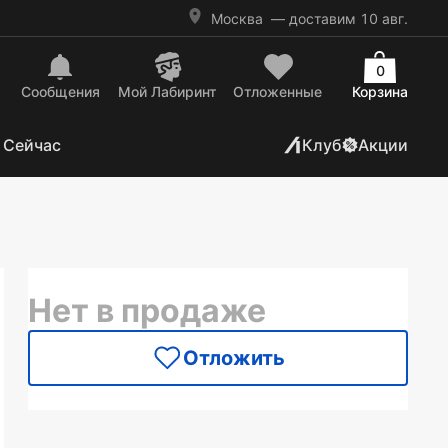
Москва
— доставим 10 авг.
0
Сообщения
Mой Лабиринт
Отложенные
Корзина
 Сейчас
Клуб
Акции
Нет в продаже
Отложить