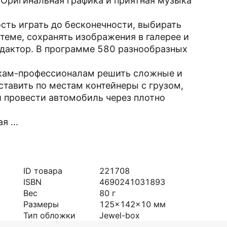
. Оригинальная графика и приятная музыка
ть играть до бесконечности, выбирать
теме, сохранять изображения в галерее и
едактор. В программе 580 разнообразных
кам-профессионалам решить сложные и
ставить по местам контейнеры с грузом,
 провести автомобиль через плотно
 ...
ID товара
221708
ISBN
4690241031893
Вес
80
г
Размеры
125x142x10
мм
Тип обложки
Jewel-box