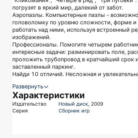
"Кликомания", "Четыре в ряд", "Три пуговки"
погрузят в яркий мир, далекий от забот.
Аэропазлы. Компьютерные пазлы - возможнос
головоломку по уровню сложности, форме и 
работать над ними, используя встроенный р
изображений.
Профессионалы. Помогите четырем работни
интересные задачи: разминировать поле, рас
проложить трубопровод в кратчайший срок и
заставленный паркинг.
Найди 10 отличий. Несложная и увлекательная
Развернуть
Характеристики
Издательство
Новый диск
,
2009
Серия
Сборник игр