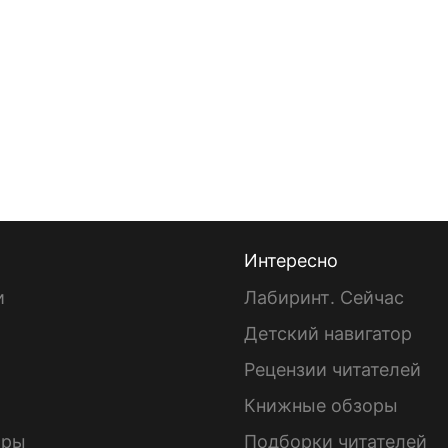
Интересно
и
Лабиринт. Сейчас
Детский навигатор
ы
Рецензии читателей
Книжные обзоры
ары
Подборки читателей