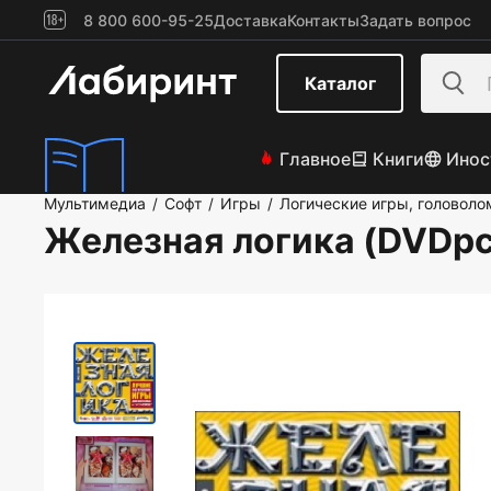
8 800 600-95-25
Доставка
Контакты
Задать вопрос
Каталог
Главное
Книги
Инос
Мультимедиа
Софт
Игры
Логические игры, головоло
/
/
/
Железная логика (DVDpc