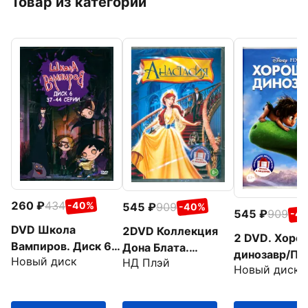
Товар из категории
260
434
-40%
545
909
-40%
545
909
-4
DVD Школа
2DVD Коллекция
2 DVD. Хоро
Вампиров. Диск 6
Дона Блата.
динозавр/Пр
Новый диск
(серии 37-44)
НД Плэй
Анастаcия. Все псы
Новый диск
с динозаврам
попадают в рай
Мультфильм