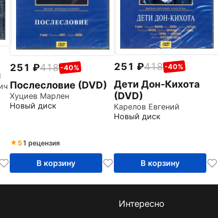
251
418
251
418
-40%
-40%
я
Дети Дон-Кихота
Послесловие (DVD)
ич
(DVD)
Хуциев Марлен
Новый диск
Карелов Евгений
Новый диск
5
1 рецензия
В корзину
В корзину
Интересно