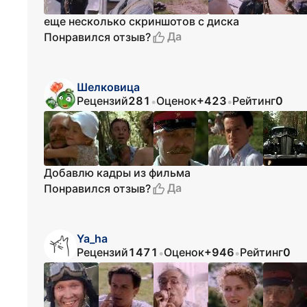
еще несколько скриншотов с диска
Да
Понравился отзыв?
Шелковица
Рецензий
281
Оценок
+423
Рейтинг
0
•
•
Добавлю кадры из фильма
Да
Понравился отзыв?
Ya_ha
Рецензий
1471
Оценок
+946
Рейтинг
0
•
•