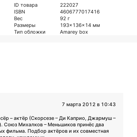
ID товара
222027
ISBN
4606777017416
Вес
92
г
Размеры
193x136x14
мм
Тип обложки
Amarey box
7 марта 2012 в 10:43
сёр – актёр (Скорсезе – Ди Каприо, Джармуш –
п.). Союз Михалков – Меньшиков принёс два
ых фильма. Подбор актёров и их совместная