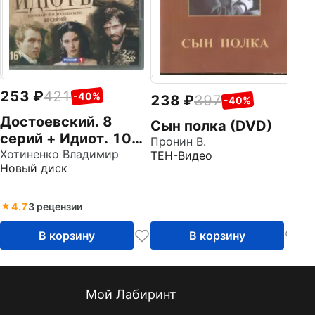
253
421
-40%
238
397
-40%
Достоевский. 8
Сын полка (DVD)
серий + Идиот. 10
Пронин В.
серий (2DVD)
Хотиненко Владимир
ТЕН-Видео
Новый диск
4.7
3 рецензии
В корзину
В корзину
Мой Лабиринт