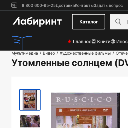
8 800 600-95-25
Доставка
Контакты
Задать вопрос
Каталог
Главное
Книги
Инос
Мультимедиа
Видео
Художественные фильмы
Отече
/
/
/
Утомленные солнцем (D