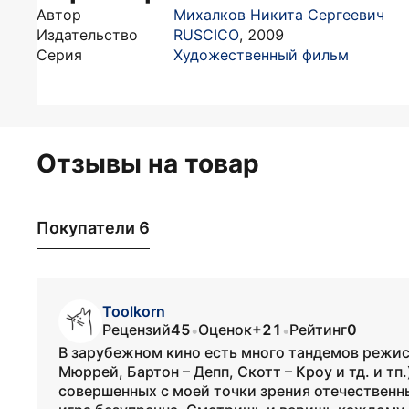
Автор
Михалков Никита Сергеевич
Издательство
RUSCICO
,
2009
Серия
Художественный фильм
Отзывы на товар
Покупатели 6
Toolkorn
Рецензий
45
Оценок
+21
Рейтинг
0
•
•
В зарубежном кино есть много тандемов режис
Мюррей, Бартон – Депп, Скотт – Кроу и тд. и т
совершенных с моей точки зрения отечественн