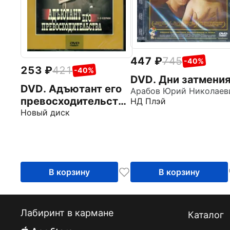
447
745
-40%
253
421
-40%
DVD. Дни затмени
DVD. Адъютант его
Арабов Юрий Николаев
превосходительства
НД Плэй
1-3
Новый диск
В корзину
В корзину
Лабиринт в кармане
Каталог