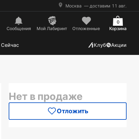
Москва
— доставим 11 авг.
0
Сообщения
Mой Лабиринт
Отложенные
Корзина
 Сейчас
Клуб
Акции
Нет в продаже
Отложить