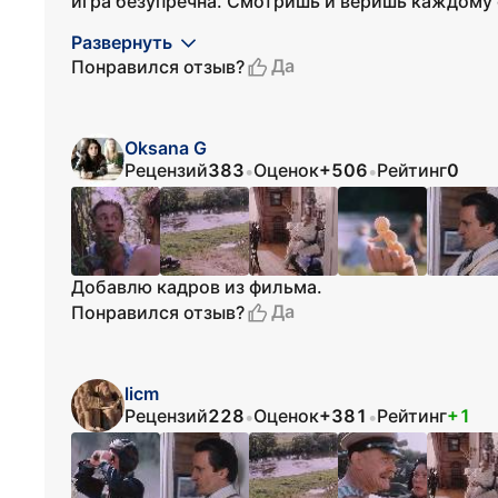
игра безупречна. Смотришь и веришь каждому 
Развернуть
Да
Понравился отзыв?
Oksana G
Рецензий
383
Оценок
+506
Рейтинг
0
•
•
Добавлю кадров из фильма.
Да
Понравился отзыв?
licm
Рецензий
228
Оценок
+381
Рейтинг
+1
•
•