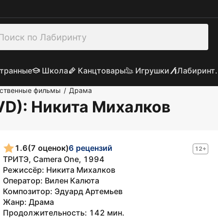
транные
Школа
Канцтовары
Игрушки
Лабиринт.
ственные фильмы
Драма
/
VD)
: Никита Михалков
1.6
(7 оценок)
6 рецензий
12+
ТРИТЭ, Camera One, 1994
Режиссёр: Никита Михалков
Оператор: Вилен Калюта
Композитор: Эдуард Артемьев
Жанр: Драма
Продолжительность: 142 мин.