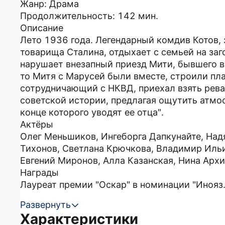
Жанр: Драма
Продолжительность: 142 мин.
Описание
Лето 1936 года. Легендарный комдив Котов,
товарища Сталина, отдыхает с семьей на за
нарушает внезапный приезд Мити, бывшего в
то Митя с Марусей были вместе, строили пла
сотрудничающий с НКВД, приехал взять рев
советской истории, предлагая ощутить атмос
конце которого уводят ее отца".
Актёры
Олег Меньшиков, Ингеборга Дапкунайте, Над
Тихонов, Светлана Крючкова, Владимир Ильи
Евгений Миронов, Алла Казанская, Нина Архи
Награды
Лауреат премии "Оскар" в номинации "Инояз.
Развернуть
Характеристики