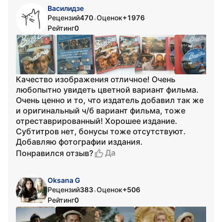
Василидзе
Рецензий
470
Оценок
+1976
•
Рейтинг
0
Качество изображения отличное! Очень
любопытно увидеть цветной вариант фильма.
Очень ценно и то, что издатель добавил так же
и оригинальный ч/б вариант фильма, тоже
отреставрированный! Хорошее издание.
Субтитров нет, бонусы тоже отсутствуют.
Добавляю фотографии издания.
Да
Понравился отзыв?
Oksana G
Рецензий
383
Оценок
+506
•
Рейтинг
0