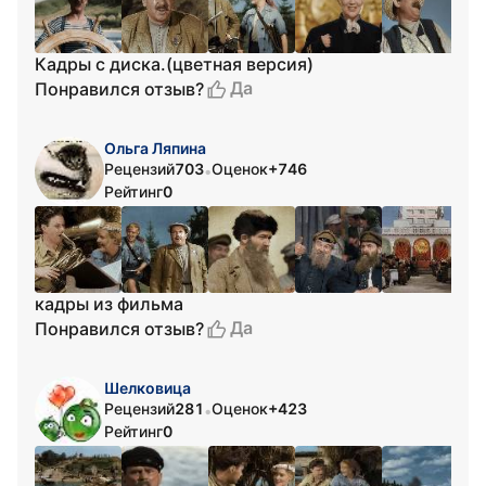
Кадры с диска.(цветная версия)
Да
Понравился отзыв?
Ольга Ляпина
Рецензий
703
Оценок
+746
•
Рейтинг
0
кадры из фильма
Да
Понравился отзыв?
Шелковица
Рецензий
281
Оценок
+423
•
Рейтинг
0