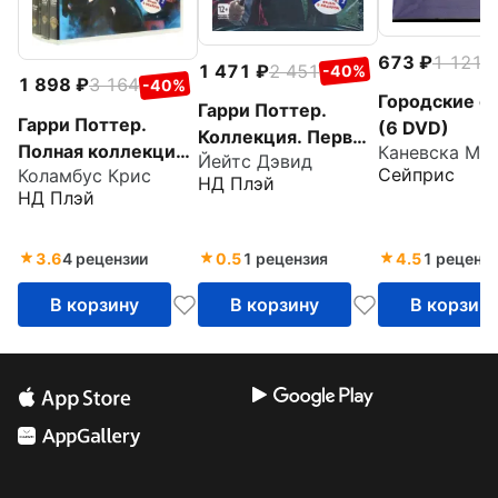
673
1 121
-
1 471
2 451
-40%
1 898
3 164
-40%
Городские с
Гарри Поттер.
Гарри Поттер.
(6 DVD)
Коллекция. Первые
Полная коллекция
Каневска Ма
Йейтс Дэвид
шесть лет (6DVD)
Сейприс
Коламбус Крис
(8 DVD в 3-х
НД Плэй
НД Плэй
амарей боксах)
3.6
4 рецензии
0.5
1 рецензия
4.5
1 реценз
В корзину
В корзину
В корзин