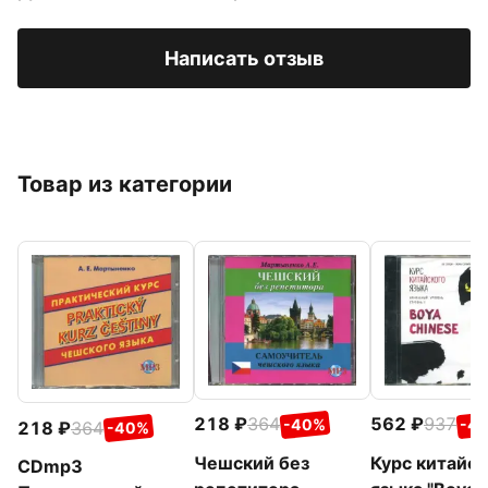
Написать отзыв
Товар из категории
218
364
562
937
-40%
-4
218
364
-40%
Чешский без
Курс китайск
CDmp3