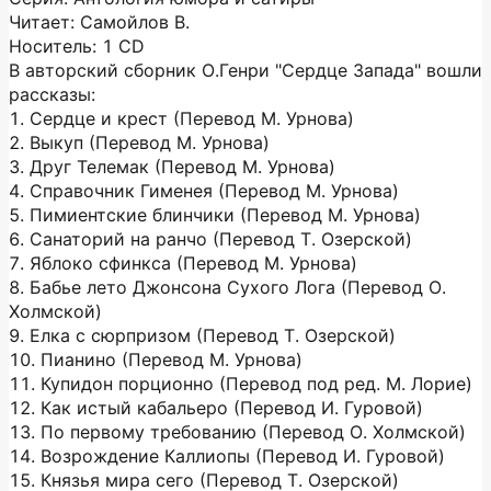
Читает: Самойлов В.
Носитель: 1 CD
В авторский сборник О.Генри "Сердце Запада" вошли
рассказы:
1. Сердце и крест (Перевод М. Урнова)
2. Выкуп (Перевод М. Урнова)
3. Друг Телемак (Перевод М. Урнова)
4. Справочник Гименея (Перевод М. Урнова)
5. Пимиентские блинчики (Перевод М. Урнова)
6. Санаторий на ранчо (Перевод Т. Озерской)
7. Яблоко сфинкса (Перевод М. Урнова)
8. Бабье лето Джонсона Сухого Лога (Перевод О.
Холмской)
9. Елка с сюрпризом (Перевод Т. Озерской)
10. Пианино (Перевод М. Урнова)
11. Купидон порционно (Перевод под ред. М. Лорие)
12. Как истый кабальеро (Перевод И. Гуровой)
13. По первому требованию (Перевод О. Холмской)
14. Возрождение Каллиопы (Перевод И. Гуровой)
15. Князья мира сего (Перевод Т. Озерской)