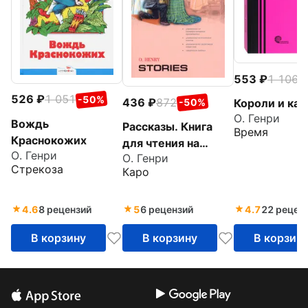
553
1 106
-
526
1 051
-50%
436
872
-50%
Короли и кап
О. Генри
Вождь
Рассказы. Книга
Время
Краснокожих
для чтения на
О. Генри
О. Генри
английском языке с
Стрекоза
Каро
упражнениями.
Адаптированная
4.6
8 рецензий
5
6 рецензий
4.7
22 рецен
В корзину
В корзину
В корзин