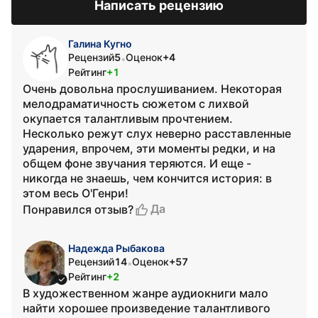
Написать рецензию
Галина Кугно
Рецензий
5
Оценок
+4
•
Рейтинг
+1
Очень довольна прослушиванием. Некоторая
мелодраматичность сюжетом с лихвой
окупается талантливым прочтением.
Несколько режут слух неверно расставленные
ударения, впрочем, эти моменты редки, и на
общем фоне звучания теряются. И еще -
никогда не знаешь, чем кончится история: в
этом весь О'Генри!
Да
Понравился отзыв?
Надежда Рыбакова
Рецензий
14
Оценок
+57
•
Рейтинг
+2
В художественном жанре аудиокниги мало
найти хорошее произведение талантливого