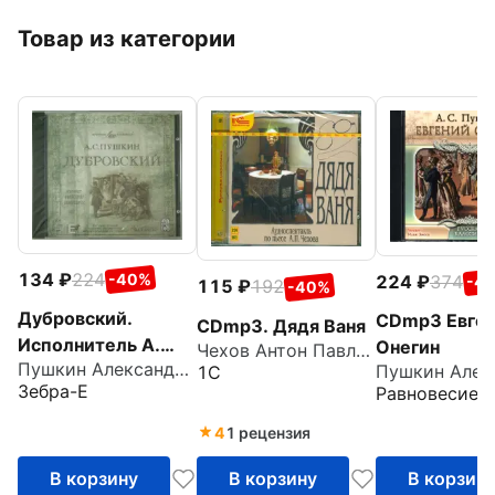
Товар из категории
134
224
-40%
224
374
-4
115
192
-40%
Дубровский.
CDmp3 Евге
CDmp3. Дядя Ваня
Исполнитель А.
Онегин
Чехов Антон Павлович
Пушкин Александр Сергеевич
Понаморев
1С
Зебра-Е
Равновесие 
(CDmp3)
4
1 рецензия
В корзину
В корзину
В корзин