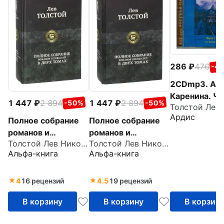
286
476
-4
2CDmp3. Ан
Каренина. Ча
1 447
2 894
1 447
2 894
-50%
-50%
8
Ардис
Полное собрание
Полное собрание
романов и
романов и
Толстой Лев Николаевич
Толстой Лев Николаевич
повестей в двух
повестей в двух
Альфа-книга
Альфа-книга
томах. Том 1
томах. Том 2
4
16 рецензий
4.5
19 рецензий
В корзину
В корзину
В корзин