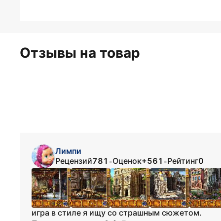
Отзывы на товар
Лимпи
Рецензий
781
Оценок
+561
Рейтинг
0
•
•
игра в стиле я ищу со страшным сюжетом.