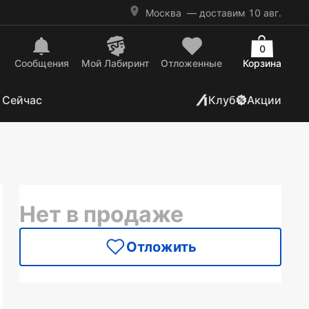
Москва
— доставим 10 авг.
0
Сообщения
Mой Лабиринт
Отложенные
Корзина
 Сейчас
Клуб
Акции
Нет в продаже
Отложить