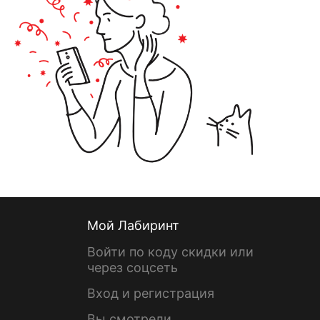
Мой Лабиринт
Войти по коду скидки или
через соцсеть
Вход и регистрация
Вы смотрели