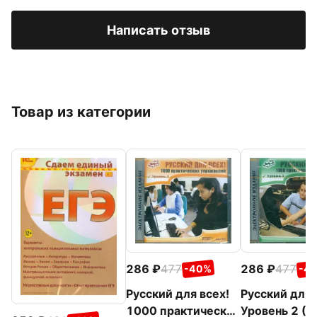
Написать отзыв
Товар из категории
286
477
286
477
-40%
-4
Русский для всех!
Русский для 
1000 практических
Уровень 2 (C