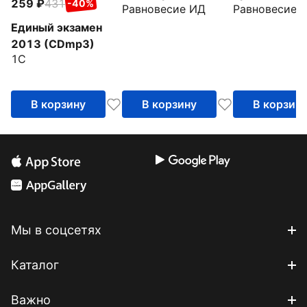
259
431
-40%
Равновесие ИД
Равновесие 
упражнений.
Уровень 3 (CD)
Единый экзамен
2013 (CDmp3)
1С
В корзину
В корзину
В корзин
Мы в соцсетях
Каталог
Важно