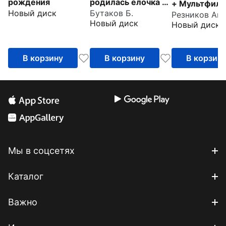
рождения
родилась елочка +
+ Мультфиль
Новый диск
Бутаков Б.
Мультфильм в
подарок
Новый диск
Новый диск
подарок
В корзину
В корзину
В корзин
Мы в соцсетях
Каталог
Важно