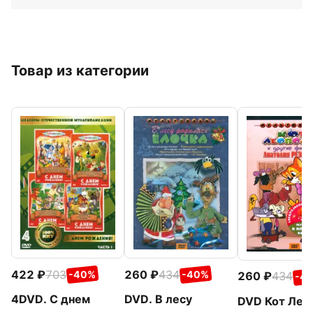
Товар из категории
422
703
260
434
-40%
-40%
260
434
-4
4DVD. С днем
DVD. В лесу
DVD Кот Лео