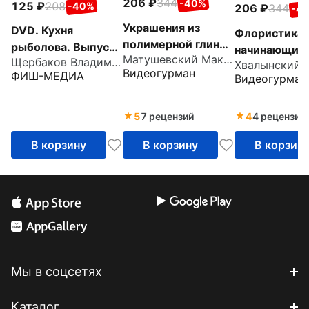
206
344
-40%
125
208
-40%
206
344
-4
Украшения из
DVD. Кухня
Флористика 
полимерной глины.
рыболова. Выпуск
начинающих 
Матушевский Максим
Материалы,
Щербаков Владимир Герардович
66
Видеогурман
ФИШ-МЕДИА
инструменты.
Видеогурман
Акварельная и
соляная техники
5
7 рецензий
4
4 рецензии
(DVD)
В корзину
В корзину
В корзин
Мы в соцсетях
Каталог